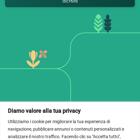
Iscriviti
Diamo valore alla tua privacy
Utilizziamo i cookie per migliorare la tua esperienza di
© Dicastero per il Servizio per lo Sviluppo Umano
navigazione, pubblicare annunci o contenuti personalizzati e
Integrale 2026; Imagem do banner inicial propriedade do
analizzare il nostro traffico. Facendo clic su "Accetta tutto",