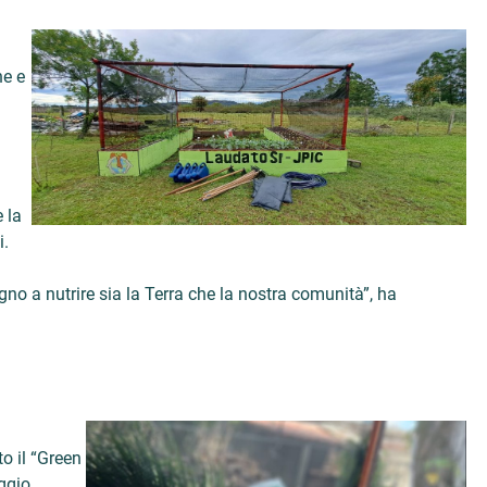
he e
 la
i.
no a nutrire sia la Terra che la nostra comunità”, ha
o il “Green
aggio