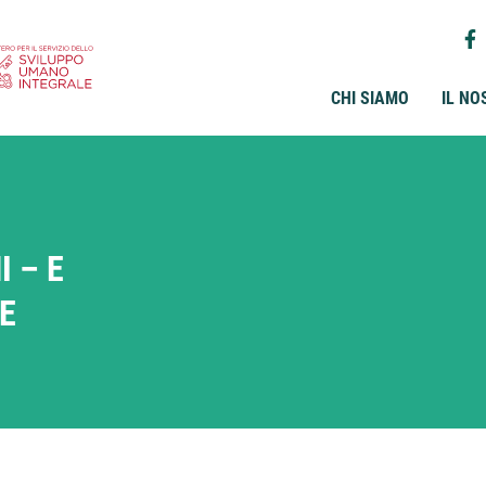
CHI SIAMO
IL NO
 – E
LE