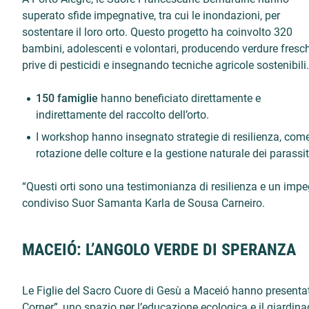
superato sfide impegnative, tra cui le inondazioni, per
sostentare il loro orto. Questo progetto ha coinvolto 320
bambini, adolescenti e volontari, producendo verdure fresc
prive di pesticidi e insegnando tecniche agricole sostenibili.
150 famiglie
hanno beneficiato direttamente e
indirettamente del raccolto dell’orto.
I workshop hanno insegnato strategie di resilienza, come
rotazione delle colture e la gestione naturale dei parassit
“Questi orti sono una testimonianza di resilienza e un impeg
condiviso Suor Samanta Karla de Sousa Carneiro.
MACEIÓ: L’ANGOLO VERDE DI SPERANZA
Le Figlie del Sacro Cuore di Gesù a Maceió hanno presentat
Corner”, uno spazio per l’educazione ecologica e il giardin