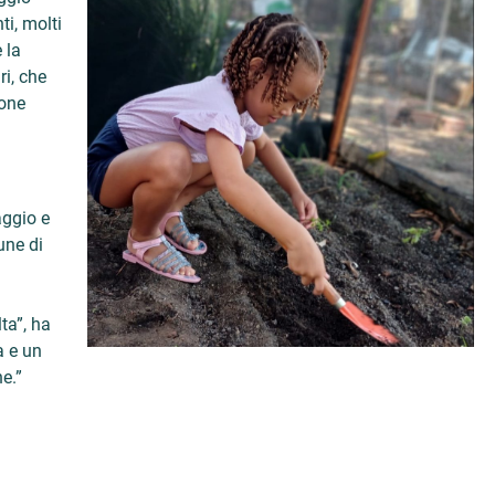
ti, molti
 la
ri, che
ione
aggio e
une di
ta”, ha
a e un
e.”