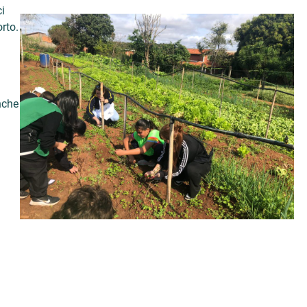
i
orto.
nche