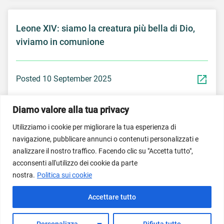
Leone XIV: siamo la creatura più bella di Dio,
viviamo in comunione
Posted 10 September 2025
Diamo valore alla tua privacy
Utilizziamo i cookie per migliorare la tua esperienza di
navigazione, pubblicare annunci o contenuti personalizzati e
© Dicastero per il Servizio per lo Sviluppo Umano
analizzare il nostro traffico. Facendo clic su "Accetta tutto",
Integrale 2026; Imagem do banner inicial propriedade do
acconsenti all'utilizzo dei cookie da parte
Vatican News/Vatican Media.
nostra.
Politica sui cookie
Termini di utilizzo del servizio
Normativa sulla privacy
Accettare tutto
Informativa sui cookie
Domande frequenti
Personalizza
Rifiuta tutto