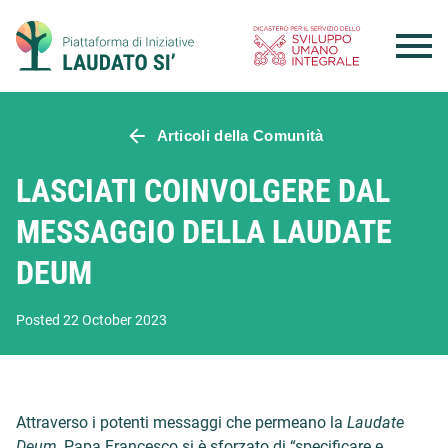
Skip
to
content
Articoli della Comunità
LASCIATI COINVOLGERE DAL
MESSAGGIO DELLA LAUDATE
DEUM
Posted 22 October 2023
Attraverso i potenti messaggi che permeano la
Laudate
Deum
, Papa Francesco si è sforzato di “specificare e