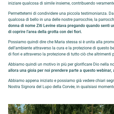
iniziare qualcosa di simile insieme, contribuendo veramente
Permettetemi di condividere una piccola testimonianza. Da
qualcosa di bello in una delle nostre parrocchie, la parr
donna di nome Ziti Levine stava pregando quando sentì un
di coprire l’area della grotta con dei fiori.
Possiamo quindi dire che Maria stessa si è unita alla promo
dell’ambiente attraverso la cura e la protezione di questo b
di fiori e attraverso la protezione di tutto ciò che altriment
Abbiamo quindi un motivo in più per glorificare Dio nella 
allora una gioia per noi prendere parte a questo webinar, a
Abbiamo appena iniziato e possiamo già vedere chiari segni
Nostra Signora del Lupo della Corvée, in qualsiasi momento 