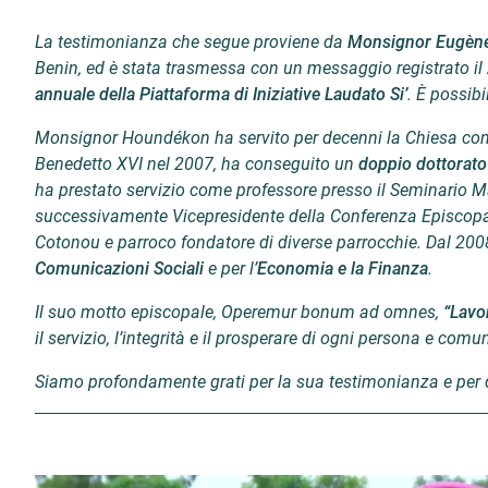
La testimonianza che segue proviene da
Monsignor Eugène
Benin, ed è stata trasmessa con un messaggio registrato il
annuale della Piattaforma di Iniziative Laudato Si’
. È possib
Monsignor Houndékon ha servito per decenni la Chiesa co
Benedetto XVI nel 2007, ha conseguito un
doppio dottorato 
ha prestato servizio come professore presso il Seminario M
successivamente Vicepresidente della Conferenza Episcopale
Cotonou e parroco fondatore di diverse parrocchie. Dal 200
Comunicazioni Sociali
e per l’
Economia e la Finanza
.
Il suo motto episcopale, Operemur bonum ad omnes,
“Lavor
il servizio, l’integrità e il prosperare di ogni persona e comun
Siamo profondamente grati per la sua testimonianza e per q