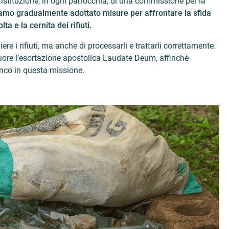
istituzione, in ogni parrocchia, di una commissione per la
amo gradualmente adottato misure per affrontare la sfida
a e la cernita dei rifiuti.
re i rifiuti, ma anche di processarli e trattarli correttamente.
cuore l’esortazione apostolica Laudate Deum, affinché
nco in questa missione.