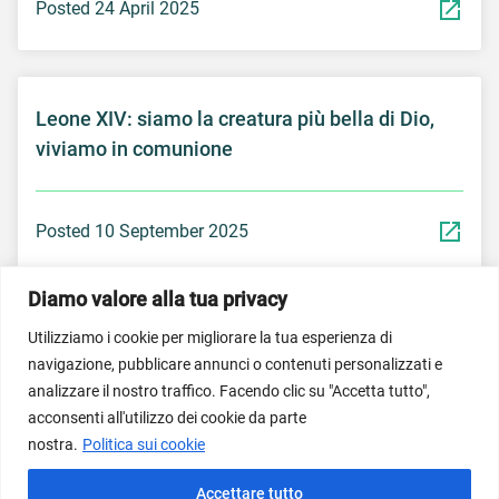
Posted 24 April 2025
Leone XIV: siamo la creatura più bella di Dio,
viviamo in comunione
Posted 10 September 2025
Diamo valore alla tua privacy
Utilizziamo i cookie per migliorare la tua esperienza di
navigazione, pubblicare annunci o contenuti personalizzati e
© Dicastero per il Servizio per lo Sviluppo Umano
analizzare il nostro traffico. Facendo clic su "Accetta tutto",
Integrale 2026; Imagem do banner inicial propriedade do
acconsenti all'utilizzo dei cookie da parte
Vatican News/Vatican Media.
nostra.
Politica sui cookie
Termini di utilizzo del servizio
Normativa sulla privacy
Accettare tutto