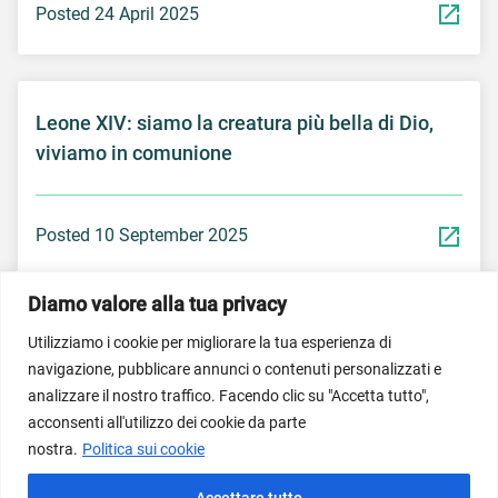
Posted 24 April 2025
Leone XIV: siamo la creatura più bella di Dio,
viviamo in comunione
Posted 10 September 2025
Diamo valore alla tua privacy
Utilizziamo i cookie per migliorare la tua esperienza di
navigazione, pubblicare annunci o contenuti personalizzati e
© Dicastero per il Servizio per lo Sviluppo Umano
analizzare il nostro traffico. Facendo clic su "Accetta tutto",
Integrale 2026; Imagem do banner inicial propriedade do
acconsenti all'utilizzo dei cookie da parte
Vatican News/Vatican Media.
nostra.
Politica sui cookie
Termini di utilizzo del servizio
Normativa sulla privacy
Accettare tutto