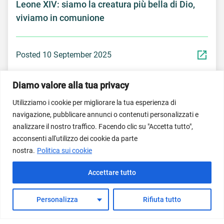
Leone XIV: siamo la creatura più bella di Dio,
viviamo in comunione
Posted 10 September 2025
Diamo valore alla tua privacy
Utilizziamo i cookie per migliorare la tua esperienza di
navigazione, pubblicare annunci o contenuti personalizzati e
© Dicastero per il Servizio per lo Sviluppo Umano
analizzare il nostro traffico. Facendo clic su "Accetta tutto",
Integrale 2026; Imagem do banner inicial propriedade do
acconsenti all'utilizzo dei cookie da parte
Vatican News/Vatican Media.
nostra.
Politica sui cookie
Termini di utilizzo del servizio
Normativa sulla privacy
Accettare tutto
Informativa sui cookie
Domande frequenti
Personalizza
Rifiuta tutto