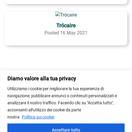
Trócaire
Posted 16 May 2021
1
7
8
...
Diamo valore alla tua privacy
Utilizziamo i cookie per migliorare la tua esperienza di
navigazione, pubblicare annunci o contenuti personalizzati e
© Dicastero per il Servizio per lo Sviluppo Umano
analizzare il nostro traffico. Facendo clic su "Accetta tutto",
Integrale 2026; Imagem do banner inicial propriedade do
acconsenti all'utilizzo dei cookie da parte
Vatican News/Vatican Media.
nostra.
Politica sui cookie
Termini di utilizzo del servizio
Normativa sulla privacy
Accettare tutto